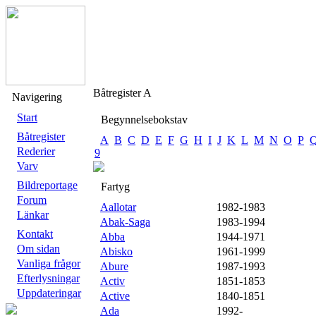
Båtregister A
Navigering
Start
Begynnelsebokstav
Båtregister
A
B
C
D
E
F
G
H
I
J
K
L
M
N
O
P
Rederier
9
Varv
Bildreportage
Fartyg
Forum
Aallotar
1982-1983
Länkar
Abak-Saga
1983-1994
Kontakt
Abba
1944-1971
Om sidan
Abisko
1961-1999
Vanliga frågor
Abure
1987-1993
Efterlysningar
Activ
1851-1853
Uppdateringar
Active
1840-1851
Ada
1992-