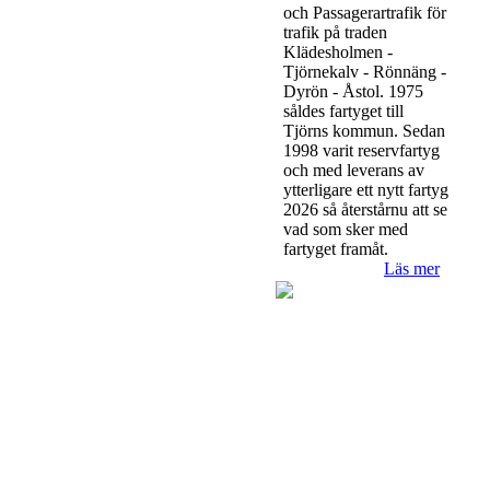
och Passagerartrafik för
trafik på traden
Klädesholmen -
Tjörnekalv - Rönnäng -
Dyrön - Åstol. 1975
såldes fartyget till
Tjörns kommun. Sedan
1998 varit reservfartyg
och med leverans av
ytterligare ett nytt fartyg
2026 så återstårnu att se
vad som sker med
fartyget framåt.
Läs mer