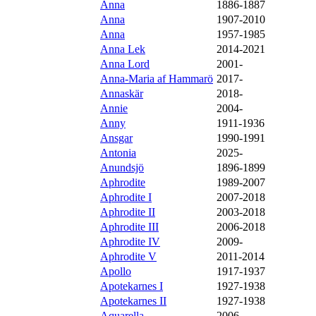
Anna
1886-1887
Anna
1907-2010
Anna
1957-1985
Anna Lek
2014-2021
Anna Lord
2001-
Anna-Maria af Hammarö
2017-
Annaskär
2018-
Annie
2004-
Anny
1911-1936
Ansgar
1990-1991
Antonia
2025-
Anundsjö
1896-1899
Aphrodite
1989-2007
Aphrodite I
2007-2018
Aphrodite II
2003-2018
Aphrodite III
2006-2018
Aphrodite IV
2009-
Aphrodite V
2011-2014
Apollo
1917-1937
Apotekarnes I
1927-1938
Apotekarnes II
1927-1938
Aquarella
2006-