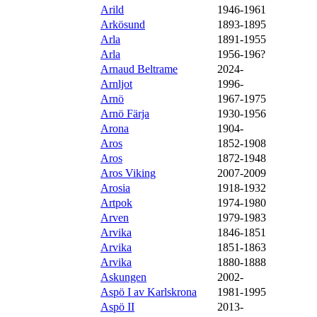
Arild
1946-1961
Arkösund
1893-1895
Arla
1891-1955
Arla
1956-196?
Arnaud Beltrame
2024-
Arnljot
1996-
Arnö
1967-1975
Arnö Färja
1930-1956
Arona
1904-
Aros
1852-1908
Aros
1872-1948
Aros Viking
2007-2009
Arosia
1918-1932
Artpok
1974-1980
Arven
1979-1983
Arvika
1846-1851
Arvika
1851-1863
Arvika
1880-1888
Askungen
2002-
Aspö I av Karlskrona
1981-1995
Aspö II
2013-