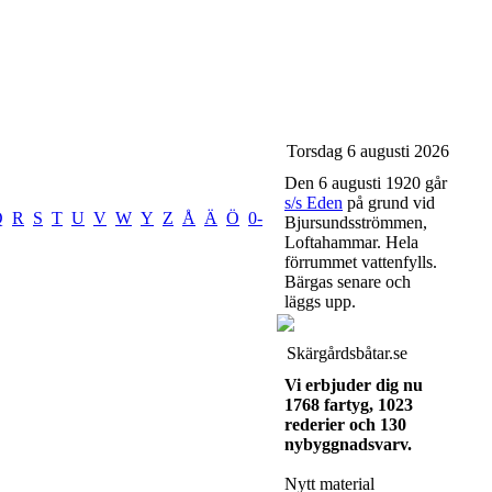
Torsdag 6 augusti 2026
Den 6 augusti 1920 går
s/s Eden
på grund vid
Q
R
S
T
U
V
W
Y
Z
Å
Ä
Ö
0-
Bjursundsströmmen,
Loftahammar. Hela
förrummet vattenfylls.
Bärgas senare och
läggs upp.
Skärgårdsbåtar.se
Vi erbjuder dig nu
1768 fartyg, 1023
rederier och 130
nybyggnadsvarv.
Nytt material