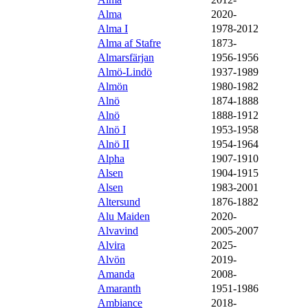
Alma
2020-
Alma I
1978-2012
Alma af Stafre
1873-
Almarsfärjan
1956-1956
Almö-Lindö
1937-1989
Almön
1980-1982
Alnö
1874-1888
Alnö
1888-1912
Alnö I
1953-1958
Alnö II
1954-1964
Alpha
1907-1910
Alsen
1904-1915
Alsen
1983-2001
Altersund
1876-1882
Alu Maiden
2020-
Alvavind
2005-2007
Alvira
2025-
Alvön
2019-
Amanda
2008-
Amaranth
1951-1986
Ambiance
2018-