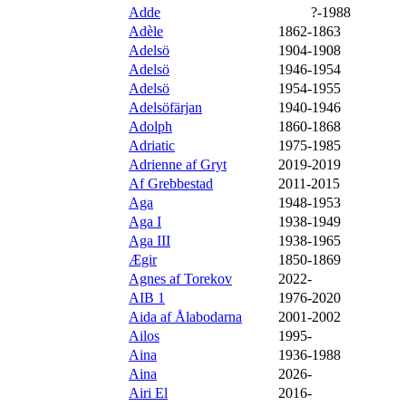
Adde
XXX
?-1988
Adèle
1862-1863
Adelsö
1904-1908
Adelsö
1946-1954
Adelsö
1954-1955
Adelsöfärjan
1940-1946
Adolph
1860-1868
Adriatic
1975-1985
Adrienne af Gryt
2019-2019
Af Grebbestad
2011-2015
Aga
1948-1953
Aga I
1938-1949
Aga III
1938-1965
Ægir
1850-1869
Agnes af Torekov
2022-
AIB 1
1976-2020
Aida af Ålabodarna
2001-2002
Ailos
1995-
Aina
1936-1988
Aina
2026-
Airi El
2016-