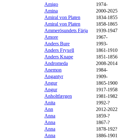
Amigo
1974-
Amina
2000-2025
Amiral von Platen
1834-1855
Amiral von Platen
1858-1865
Ammerösundets Färja
1939-1947
Amore
1967-
Anders Bure
1993-
Anders Fryxell
1861-1910
Anders Knape
1851-1856
Andromeda
2008-2014
Anemon
1984-
Angantyr
1909-
Angur
1865-1900
Angur
1917-1958
Anholtfærgen
1981-1982
Anita
1992-?
Ann
2012-2022
Anna
1859-?
Anna
1867-?
Anna
1878-192?
Anna
1886-1901