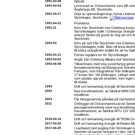
1991-03-08
Sjösatt.
1991-04-04
Levererad av Oskarshamns varv AB so
Ångfartygs AB, Stockholm.
1991-04-17
Döpt av operasångerskan Sylvia Lindenst
Strömkajen, Stockholm.
1991-04-22
Premiärtur.
1991-11
Körs från Stockholm mot Göteborg kustväg
Styrsöbolagets trafik i Göteborgs skärgår
avbryts färden på grund av hög sjö och fart
Stockholm.
1992-03
Körs på nytt från Stockholm mot Göteborg f
Styrsöbolagets trafik. Man vill testa direk
till södra skärgården istället för att ha 
1992-03-13
Första reguljära tur för Styrsöbolaget.
1992-04-02
Avgår från Göteborg tillbaka mot Stockho
1993-06-08
Tillsammans med sina systerfartyg genom
formationskörning vid Bosögrund, Askrikef
Fartygen, som fotograferas från helikopter
17 knops fart. Vid Södergarn, Lidingö not
som spolats upp på stranden, men ingen 
till skada.
1994
Drift och bemanning övergår till Stockholm
2002
Nya huvudmaskiner, av fabrikat MAN D28
installeras.
2003
Får fartygsnamnet påmålat på styrhyttens
2011
Ombyggd vid Oskarshamnsvarvet Swede
passagerarinredning samt nya besättni
huvudmaskiner, av fabrikat MTU 12V 200
installeras.
2016-04-18
Drift och bemanning övergår till TRSM Gr
2017-04-20
Drift och bemanning övergår till Rederi A
2017-06-25
I samband med avgång från Strömkajen kl. 
Vaxholm så backar fartyget in i den, vid 