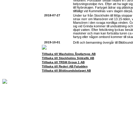
Vindhem. Fortsätter sedan vidare in i Str
belysningsstolpe rivs. Efter att ha tagit si
till Nybrokajen. Fartyget ådrar sig plåtska
tillfälligt vid Kummelnäs varv dagen därpå. 
2018-07-27
Under tur från Stockholm till Möja stopp
strax norr om Mansören vid 13.15-tiden, 
Mansören i den svaga nordliga vinden. G
sig vid Grinda kommer till undsättning och
djupt vatten. Efter felsökning lyckas besä
maskiner och man kan fortsätta turen ca
fartyg eller någon ombord kommer till sk
2019-10-01
Drift och bemanning övergår till Blidösun
Tillbaka till Waxholms Ångfartygs AB
Tillbaka till Stockholms Sjötrafik AB
Tillbaka till TRSM Group 1 AB
Tillbaka till Rederi AB Faludden
Tillbaka till Blidösundsbolaget AB