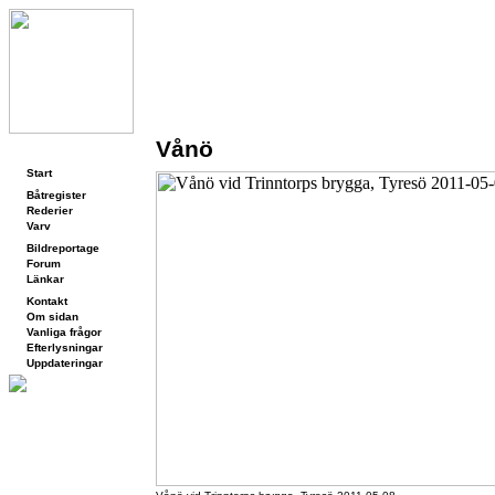
Vånö
Navigering
Start
Båtregister
Rederier
Varv
Bildreportage
Forum
Länkar
Kontakt
Om sidan
Vanliga frågor
Efterlysningar
Uppdateringar