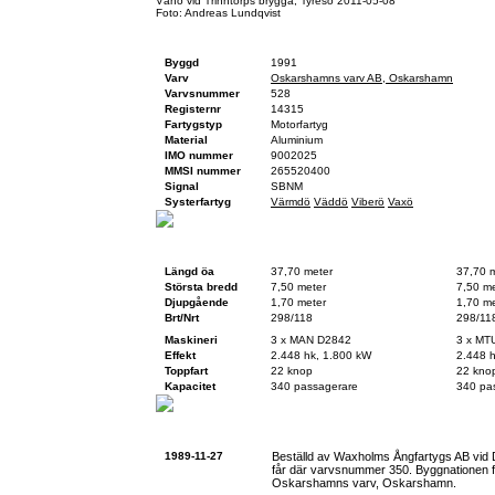
Vånö vid Trinntorps brygga, Tyresö 2011-05-08
Foto: Andreas Lundqvist
Fartygsfakta
Byggd
1991
Varv
Oskarshamns varv AB, Oskarshamn
Varvsnummer
528
Registernr
14315
Fartygstyp
Motorfartyg
Material
Aluminium
IMO nummer
9002025
MMSI nummer
265520400
Signal
SBNM
Systerfartyg
Värmdö
Väddö
Viberö
Vaxö
Teknisk data
Vid byggnation
Idag
Längd öa
37,70 meter
37,70 
Största bredd
7,50 meter
7,50 me
Djupgående
1,70 meter
1,70 me
Brt/Nrt
298/118
298/11
Maskineri
3 x MAN D2842
3 x MT
Effekt
2.448 hk, 1.800 kW
2.448 
Toppfart
22 knop
22 kno
Kapacitet
340 passagerare
340 pa
Historik
1989-11-27
Beställd av Waxholms Ångfartygs AB vid 
får där varvsnummer 350. Byggnationen fö
Oskarshamns varv, Oskarshamn.