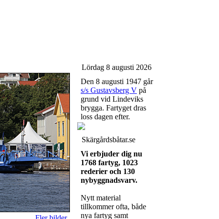
Lördag 8 augusti 2026
Den 8 augusti 1947 går
s/s Gustavsberg V
på
grund vid Lindeviks
brygga. Fartyget dras
loss dagen efter.
Skärgårdsbåtar.se
Vi erbjuder dig nu
1768 fartyg, 1023
rederier och 130
nybyggnadsvarv.
Nytt material
tillkommer ofta, både
nya fartyg samt
Fler bilder