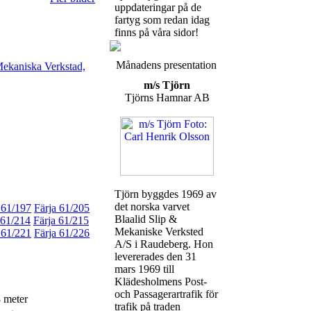
uppdateringar på de
fartyg som redan idag
finns på våra sidor!
Månadens presentation
ekaniska Verkstad,
m/s Tjörn
Tjörns Hamnar AB
Tjörn byggdes 1969 av
det norska varvet
 61/197
Färja 61/205
Blaalid Slip &
 61/214
Färja 61/215
Mekaniske Verksted
 61/221
Färja 61/226
A/S i Raudeberg. Hon
levererades den 31
mars 1969 till
Klädesholmens Post-
och Passagerartrafik för
 meter
trafik på traden