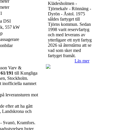
meter
Klädesholmen -
meter
Tjörnekalv - Rönnäng -
71
Dyrön - Åstol. 1975
såldes fartyget till
ia DSI
Tjörns kommun. Sedan
hk, 557 kW
1998 varit reservfartyg
op
och med leverans av
assagerare
ytterligare ett nytt fartyg
2026 så återstårnu att se
sonbilar
vad som sker med
fartyget framåt.
Läs mer
sson Varv &
 61/191
till Kungliga
sen, Stockholm.
 inofficiella namnet
på leveransturen mot
 efter att ha gått
g, Landskrona och
s - Svanö, Kramfors.
adsstyrelsen byter