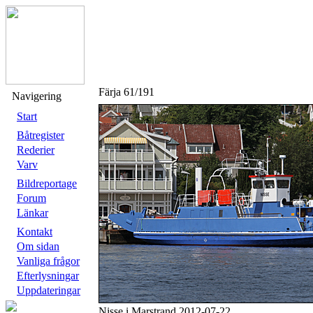
Färja 61/191
Navigering
Start
Båtregister
Rederier
Varv
Bildreportage
Forum
Länkar
Kontakt
Om sidan
Vanliga frågor
Efterlysningar
Uppdateringar
Nisse i Marstrand 2012-07-22