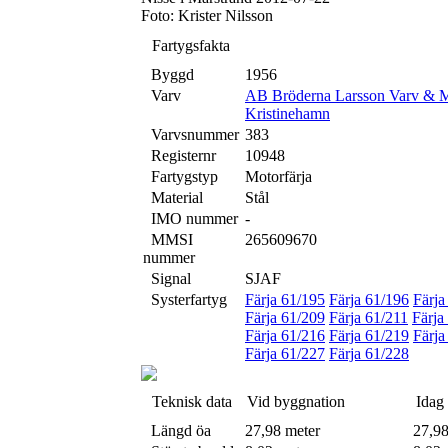
Foto: Krister Nilsson
Fartygsfakta
Byggd
1956
Varv
AB Bröderna Larsson Varv & M
Kristinehamn
Varvsnummer
383
Registernr
10948
Fartygstyp
Motorfärja
Material
Stål
IMO nummer
-
MMSI
265609670
nummer
Signal
SJAF
Systerfartyg
Färja 61/195
Färja 61/196
Färja
Färja 61/209
Färja 61/211
Färja
Färja 61/216
Färja 61/219
Färja
Färja 61/227
Färja 61/228
Teknisk data
Vid byggnation
Idag
Längd öa
27,98 meter
27,98