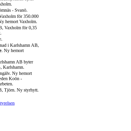
ckholm.
römnäs - Svanö.
 Vaxholm för 350.000
 Ny hemort Vaxholm.
AB, Vaxholm för 0,35
t
.
e.
enad i Karlshamn AB,
e
. Ny hemort
arlshamn AB byter
B, Karlshamn.
ngälv. Ny hemort
leden Koön -
rbeten.
 Tjörn. Ny styrhytt.
tyrelsen