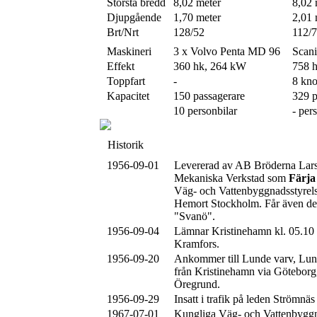
Största bredd
8,02 meter
8,02 
Djupgående
1,70 meter
2,01 
Brt/Nrt
128/52
112/
Maskineri
3 x Volvo Penta MD 96
Scan
Effekt
360 hk, 264 kW
758 
Toppfart
-
8 kn
Kapacitet
150 passagerare
329 p
10 personbilar
- per
Historik
1956-09-01
Levererad av AB Bröderna Lar
Mekaniska Verkstad som
Färja
Väg- och Vattenbyggnadsstyrel
Hemort Stockholm. Får även det
"Svanö".
1956-09-04
Lämnar Kristinehamn kl. 05.10 
Kramfors.
1956-09-20
Ankommer till Lunde varv, Lunde
från Kristinehamn via Götebor
Öregrund.
1956-09-29
Insatt i trafik på leden Strömnä
1967-07-01
Kungliga Väg- och Vattenbyggn