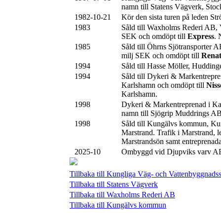
namn till Statens Vägverk, Sto
1982-10-21
Kör den sista turen på leden St
1983
Såld till Waxholms Rederi AB,
SEK och omdöpt till
Express
.
1985
Såld till Öhrns Sjötransporter 
milj SEK och omdöpt till
Rena
1994
Såld till Hasse Möller, Hudding
1994
Såld till Dykeri & Markentrepr
Karlshamn och omdöpt till
Niss
Karlshamn.
1998
Dykeri & Markentreprenad i K
namn till Sjögrip Muddrings A
1998
Såld till Kungälvs kommun, Ku
Marstrand. Trafik i Marstrand, 
Marstrandsön samt entreprenada
2025-10
Ombyggd vid Djupviks varv AB,
Tillbaka till Kungliga Väg- och Vattenbyggnadss
Tillbaka till Statens Vägverk
Tillbaka till Waxholms Rederi AB
Tillbaka till Kungälvs kommun