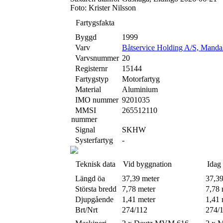
Foto: Krister Nilsson
Fartygsfakta
Byggd
1999
Varv
Båtservice Holding A/S, Manda
Varvsnummer
20
Registernr
15144
Fartygstyp
Motorfartyg
Material
Aluminium
IMO nummer
9201035
MMSI
265512110
nummer
Signal
SKHW
Systerfartyg
-
Teknisk data
Vid byggnation
Idag
Längd öa
37,39 meter
37,39
Största bredd
7,78 meter
7,78 
Djupgående
1,41 meter
1,41 
Brt/Nrt
274/112
274/