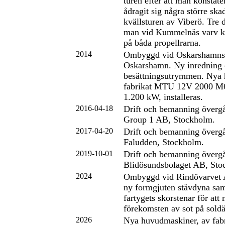
turen efter att man konstater
ådragit sig några större ska
kvällsturen av Viberö. Tre 
man vid Kummelnäs varv ko
på båda propellrarna.
2014
Ombyggd vid Oskarshamns
Oskarshamn. Ny inredning 
besättningsutrymmen. Nya 
fabrikat MTU 12V 2000 M6
1.200 kW, installeras.
2016-04-18
Drift och bemanning överg
Group 1 AB, Stockholm.
2017-04-20
Drift och bemanning övergå
Faludden, Stockholm.
2019-10-01
Drift och bemanning övergår
Blidösundsbolaget AB, Sto
2024
Ombyggd vid Rindövarvet
ny formgjuten stävdyna sam
fartygets skorstenar för att
förekomsten av sot på sold
2026
Nya huvudmaskiner, av fa