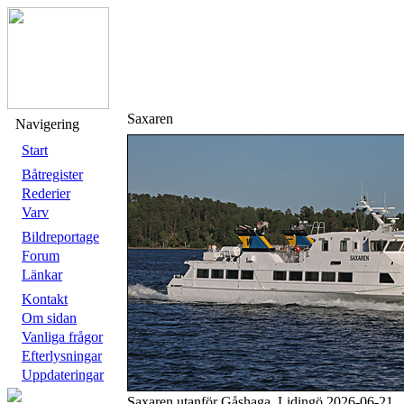
Saxaren
Navigering
Start
Båtregister
Rederier
Varv
Bildreportage
Forum
Länkar
Kontakt
Om sidan
Vanliga frågor
Efterlysningar
Uppdateringar
Saxaren utanför Gåshaga, Lidingö 2026-06-21