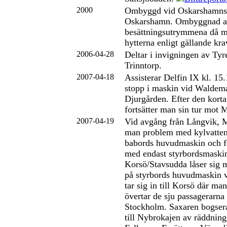
2000
Ombyggd vid Oskarshamns 
Oskarshamn. Ombyggnad 
besättningsutrymmena då m
hytterna enligt gällande kra
2006-04-28
Deltar i invigningen av Tyr
Trinntorp.
2007-04-18
Assisterar Delfin IX kl. 15.
stopp i maskin vid Waldem
Djurgården. Efter den korta
fortsätter man sin tur mot 
2007-04-19
Vid avgång från Långvik, M
man problem med kylvatte
babords huvudmaskin och fo
med endast styrbordsmaski
Korsö/Stavsudda låser sig
på styrbords huvudmaskin v
tar sig in till Korsö där m
övertar de sju passagerarna 
Stockholm. Saxaren bogser
till Nybrokajen av räddnin