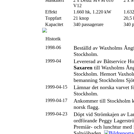
Maskineri
2 x Deutz MVM 616
2 x 
V12
Effekt
1.660 hk, 1.220 kW
1.63
Toppfart
21 knop
20,5
Kapacitet
340 passagerare
340 p
Historik
1998-06
Beställd av Waxholms Ång
Stockholm.
1999-04
Levererad av Båtservice H
Saxaren
till Waxholms Ång
Stockholm. Hemort Vaxholm
bemanning Stockholms Sjöt
1999-04-15
Lämnar det norska varvet för
Stockholm.
1999-04-17
Ankommer till Stockholm k
norsk flagg.
1999-04-23
Döpt vid Strömkajen av Lan
ordförande Peggy Lagerstr
Premiär- och lunchtur med i
Saltsjöbaden.