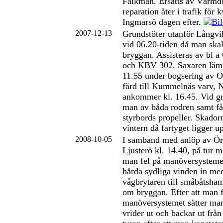
Falkman. Ersätts av Värmdö
reparation åter i trafik för k
Ingmarsö dagen efter.
2007-12-13
Grundstöter utanför Långvi
vid 06.20-tiden då man skal
bryggan. Assisteras av bl 
och KBV 302. Saxaren lämn
11.55 under bogsering av O
färd till Kummelnäs varv, 
ankommer kl. 16.45. Vid gr
man av båda rodren samt få
styrbords propeller. Skador
vintern då fartyget ligger u
2008-10-05
I samband med anlöp av Ör
Ljusterö kl. 14.40, på tur 
man fel på manöversystemet
hårda sydliga vinden in me
vågbrytaren till småbåtsham
om bryggan. Efter att man 
manöversystemet sätter man
vrider ut och backar ut från