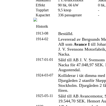
Maskineri
1 x Avancemotor
Sakn
Effekt
90 hk, 66 kW
0 hk
Toppfart
9,5 knop
-
Kapacitet
336 passagerare
-
Historik
1913-08
Beställd.
1914-02
Levererad av Bergsunds Me
AB som
Avance I
till Joha
J. V. Svensons Motorfabri
Nacka.
1917-01-01
Såld till AB J. V. Svensons
Nacka för 47.048,97 SEK.
Augustendal.
1924-03-07
Kolliderar i tät dimma med
Djurgården 2 utanför Skep
Stockholm. Djurgården 2 få
fören.
1925-05-11
Såld till AB Avancemotor, 
19.544,70 SEK. Hemort Au