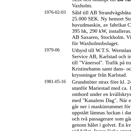
Vaxholm.
1976-02-03
Såld till AB Strandvägsbåta
25.000 SEK. Ny hemort St
huvudmaskin, av fabrikat C
395 hk, 290 kW, installeras
AB Saxaren, Stockholm. Vin
för Waxholmsbolaget.
1979-06
Uthyrd till W.T.S. Wermla
Service AB, Karlstad och in
till "Vänersol". Trafik på t
Kristinehamn samt dans- oc
kryssningar från Karlstad.
1981-05-16
Grundstöter strax före kl. 
utanför Mariestad med ca. 
ombord under en kvällskry
med "Kanalens Dag". När en
går ner i maskinrummet för 
uppstått lämnas luckan i d
och två passagerare som går
genom hålet i golvet. En kv