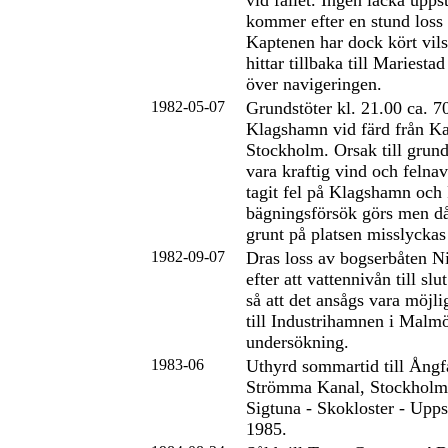
vid fallet. Ingen läcka upps
kommer efter en stund loss
Kaptenen har dock kört vils
hittar tillbaka till Mariesta
över navigeringen.
1982-05-07
Grundstöter kl. 21.00 ca. 
Klagshamn vid färd från Ka
Stockholm. Orsak till grun
vara kraftig vind och felna
tagit fel på Klagshamn och 
bägningsförsök görs men då 
grunt på platsen misslyckas 
1982-09-07
Dras loss av bogserbåten N
efter att vattennivån till slu
så att det ansågs vara möjl
till Industrihamnen i Malmö
undersökning.
1983-06
Uthyrd sommartid till Ång
Strömma Kanal, Stockholm.
Sigtuna - Skokloster - Upps
1985.