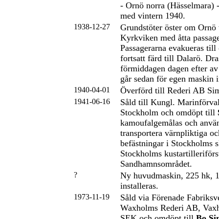
- Ornö norra (Hässelmara) -
med vintern 1940.
1938-12-27
Grundstöter öster om Ornö 
Kyrkviken med åtta passag
Passagerarna evakueras till
fortsatt färd till Dalarö. Dr
förmiddagen dagen efter av
går sedan för egen maskin in
1940-04-01
Överförd till Rederi AB Si
1941-06-16
Såld till Kungl. Marinförva
Stockholm och omdöpt till
kamoufalgemålas och använd
transportera värnpliktiga och
befästningar i Stockholms s
Stockholms kustartilleriförsv
Sandhamnsområdet.
?
Ny huvudmaskin, 225 hk, 
installeras.
1973-11-19
Såld via Förenade Fabriksve
Waxholms Rederi AB, Vaxh
SEK och omdöpt till
Bo Si