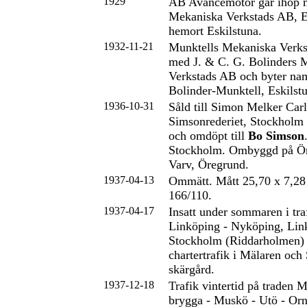
1929
AB Avancemotor går ihop 
Mekaniska Verkstads AB, E
hemort Eskilstuna.
1932-11-21
Munktells Mekaniska Verks
med J. & C. G. Bolinders 
Verkstads AB och byter nam
Bolinder-Munktell, Eskilst
1936-10-31
Såld till Simon Melker Carl
Simsonrederiet, Stockholm
och omdöpt till
Bo Simson
Stockholm. Ombyggd på Ör
Varv, Öregrund.
1937-04-13
Ommätt. Mått 25,70 x 7,28
166/110.
1937-04-17
Insatt under sommaren i tra
Linköping - Nyköping, Lin
Stockholm (Riddarholmen)
chartertrafik i Mälaren oc
skärgård.
1937-12-18
Trafik vintertid på traden 
brygga - Muskö - Utö - Orn