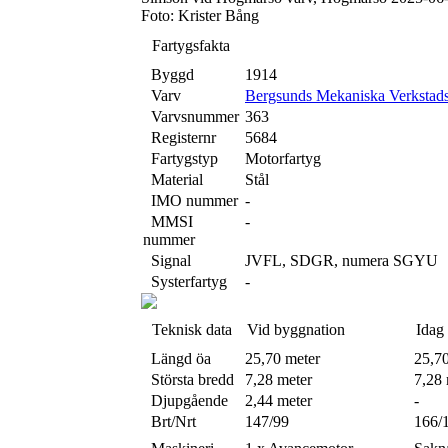
Foto: Krister Bång
Fartygsfakta
Byggd
1914
Varv
Bergsunds Mekaniska Verkstad
Varvsnummer
363
Registernr
5684
Fartygstyp
Motorfartyg
Material
Stål
IMO nummer
-
MMSI
-
nummer
Signal
JVFL, SDGR, numera SGYU
Systerfartyg
-
Teknisk data
Vid byggnation
Idag
Längd öa
25,70 meter
25,7
Största bredd
7,28 meter
7,28 
Djupgående
2,44 meter
-
Brt/Nrt
147/99
166/