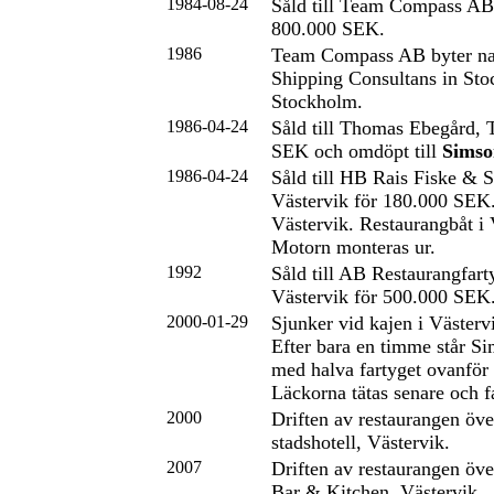
1984-08-24
Såld till Team Compass AB
800.000 SEK.
1986
Team Compass AB byter na
Shipping Consultans in St
Stockholm.
1986-04-24
Såld till Thomas Ebegård, 
SEK och omdöpt till
Simso
1986-04-24
Såld till HB Rais Fiske & S
Västervik för 180.000 SEK
Västervik. Restaurangbåt i
Motorn monteras ur.
1992
Såld till AB Restaurangfart
Västervik för 500.000 SEK
2000-01-29
Sjunker vid kajen i Västerv
Efter bara en timme står S
med halva fartyget ovanför 
Läckorna tätas senare och fa
2000
Driften av restaurangen öve
stadshotell, Västervik.
2007
Driften av restaurangen öv
Bar & Kitchen, Västervik.