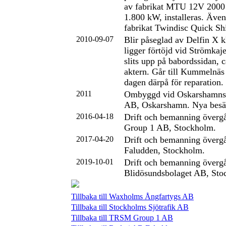
av fabrikat MTU 12V 2000
1.800 kW, installeras. Även
fabrikat Twindisc Quick Shif
2010-09-07
Blir påseglad av Delfin X 
ligger förtöjd vid Strömkaj
slits upp på babordssidan, c
aktern. Går till Kummelnä
dagen därpå för reparation.
2011
Ombyggd vid Oskarshamns
AB, Oskarshamn. Nya besä
2016-04-18
Drift och bemanning överg
Group 1 AB, Stockholm.
2017-04-20
Drift och bemanning övergå
Faludden, Stockholm.
2019-10-01
Drift och bemanning övergår
Blidösundsbolaget AB, Sto
Tillbaka till Waxholms Ångfartygs AB
Tillbaka till Stockholms Sjötrafik AB
Tillbaka till TRSM Group 1 AB