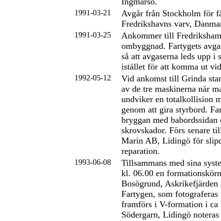
Ingmarsö.
1991-03-21
Avgår från Stockholm för f
Fredrikshavns varv, Danma
1991-03-25
Ankommer till Fredriksham
ombyggnad. Fartygets avg
så att avgaserna leds upp i 
istället för att komma ut vid
1992-05-12
Vid ankomst till Grinda stan
av de tre maskinerna när m
undviker en totalkollision
genom att gira styrbord. Far
bryggan med babordssidan o
skrovskador. Förs senare t
Marin AB, Lidingö för slip
reparation.
1993-06-08
Tillsammans med sina syste
kl. 06.00 en formationskörn
Bosögrund, Askrikefjärden 
Fartygen, som fotograferas 
framförs i V-formation i ca
Södergarn, Lidingö noteras 