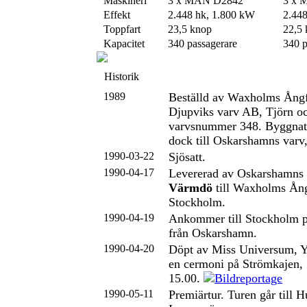
Maskineri
3 x MAN D2842
3 x 
Effekt
2.448 hk, 1.800 kW
2.44
Toppfart
23,5 knop
22,5
Kapacitet
340 passagerare
340 p
Historik
1989
Beställd av Waxholms Ångf
Djupviks varv AB, Tjörn oc
varvsnummer 348. Byggnati
dock till Oskarshamns varv
1990-03-22
Sjösatt.
1990-04-17
Levererad av Oskarshamns
Värmdö
till Waxholms Ång
Stockholm.
1990-04-19
Ankommer till Stockholm p
från Oskarshamn.
1990-04-20
Döpt av Miss Universum, 
en cermoni på Strömkajen, 
15.00.
1990-05-11
Premiärtur. Turen går till H