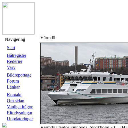
Värmdö
Navigering
Start
Båtregister
Rederier
Varv
Bildreportage
Forum
Länkar
Kontakt
Om sidan
Vanliga frågor
Efterlysningar
Uppdateringar
Värmdö utanför Finnboda, Stockholm 2011-04-