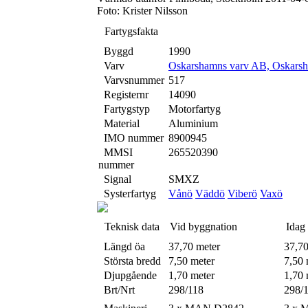
Foto: Krister Nilsson
Fartygsfakta
Byggd
1990
Varv
Oskarshamns varv AB, Oskars
Varvsnummer
517
Registernr
14090
Fartygstyp
Motorfartyg
Material
Aluminium
IMO nummer
8900945
MMSI
265520390
nummer
Signal
SMXZ
Systerfartyg
Vånö
Väddö
Viberö
Vaxö
Teknisk data
Vid byggnation
Idag
Längd öa
37,70 meter
37,70
Största bredd
7,50 meter
7,50 
Djupgående
1,70 meter
1,70 
Brt/Nrt
298/118
298/