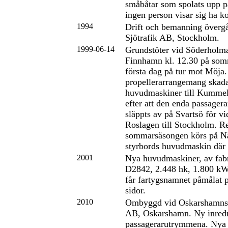
småbåtar som spolats upp p
ingen person visar sig ha k
1994
Drift och bemanning övergå
Sjötrafik AB, Stockholm.
1999-06-14
Grundstöter vid Söderholma
Finnhamn kl. 12.30 på som
första dag på tur mot Möja.
propellerarrangemang skada
huvudmaskiner till Kummel
efter att den enda passage
släppts av på Svartsö för v
Roslagen till Stockholm. Re
sommarsäsongen körs på N
styrbords huvudmaskin där 
2001
Nya huvudmaskiner, av fa
D2842, 2.448 hk, 1.800 kW,
får fartygsnamnet påmålat p
sidor.
2010
Ombyggd vid Oskarshamns
AB, Oskarshamn. Ny inredn
passagerarutrymmena. Nya