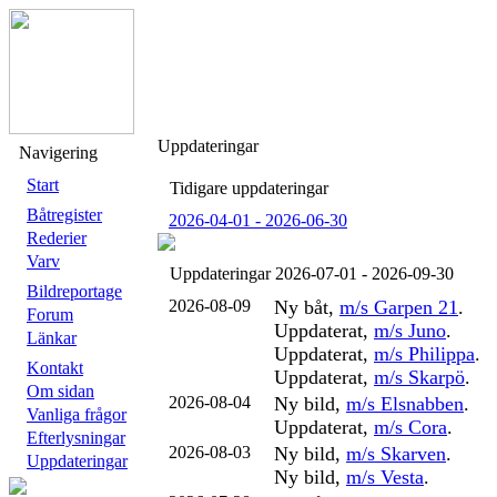
Uppdateringar
Navigering
Start
Tidigare uppdateringar
Båtregister
2026-04-01 - 2026-06-30
Rederier
Varv
Uppdateringar 2026-07-01 - 2026-09-30
Bildreportage
2026-08-09
Ny båt,
m/s Garpen 21
.
Forum
Uppdaterat,
m/s Juno
.
Länkar
Uppdaterat,
m/s Philippa
.
Kontakt
Uppdaterat,
m/s Skarpö
.
Om sidan
2026-08-04
Ny bild,
m/s Elsnabben
.
Vanliga frågor
Uppdaterat,
m/s Cora
.
Efterlysningar
2026-08-03
Ny bild,
m/s Skarven
.
Uppdateringar
Ny bild,
m/s Vesta
.