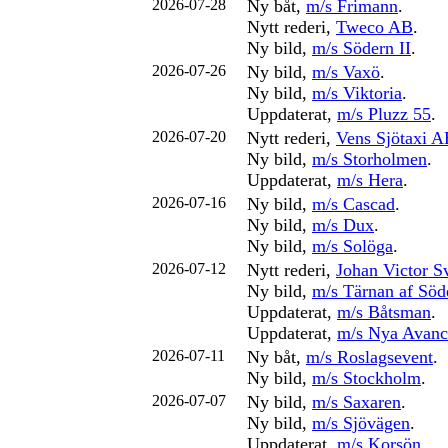
2026-07-28
Ny båt,
m/s Frimann
.
Nytt rederi,
Tweco AB
.
Ny bild,
m/s Södern II
.
2026-07-26
Ny bild,
m/s Vaxö
.
Ny bild,
m/s Viktoria
.
Uppdaterat,
m/s Pluzz 55
.
2026-07-20
Nytt rederi,
Vens Sjötaxi A
Ny bild,
m/s Storholmen
.
Uppdaterat,
m/s Hera
.
2026-07-16
Ny bild,
m/s Cascad
.
Ny bild,
m/s Dux
.
Ny bild,
m/s Solöga
.
2026-07-12
Nytt rederi,
Johan Victor S
Ny bild,
m/s Tärnan af Söd
Uppdaterat,
m/s Båtsman
.
Uppdaterat,
m/s Nya Avanc
2026-07-11
Ny båt,
m/s Roslagsevent
.
Ny bild,
m/s Stockholm
.
2026-07-07
Ny bild,
m/s Saxaren
.
Ny bild,
m/s Sjövägen
.
Uppdaterat,
m/s Korsön
.