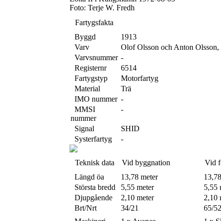
Foto: Terje W. Fredh
Fartygsfakta
Byggd
1913
Varv
Olof Olsson och Anton Olsson,
Varvsnummer
-
Registernr
6514
Fartygstyp
Motorfartyg
Material
Trä
IMO nummer
-
MMSI
-
nummer
Signal
SHID
Systerfartyg
-
Teknisk data
Vid byggnation
Vid f
Längd öa
13,78 meter
13,78
Största bredd
5,55 meter
5,55 
Djupgående
2,10 meter
2,10 
Brt/Nrt
34/21
65/5