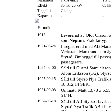
Maskineri
1 x Avance
1 x S
Effekt
35 hk, 26 kW
65 h
Toppfart
7 knop
-
Kapacitet
-
-
Historik
1913
Levererad av Olof Olsson 
som
Neptun
. Fraktfartyg.
1921-05-24
Inregistrerad med AB Mars
Verkstad, Marstrand som ä
Styrsö. Ombyggd till passag
passagerare.
1924-02-06
Såld till Gustaf Samuelsson
Albin Eriksson (1/2), Styr
1925-09-15
Såld till Styrsö Nya Trafik 
18.312,14 SEK.
1931-09-08
Ommätt. Mått 13,78 x 5,55
51/34.
1934-05-18
Såld till AB Styrsö Havsbad
Styrsö Nya Trafik AB i likvi