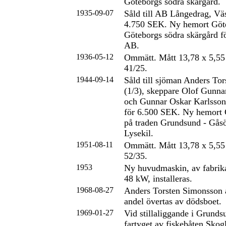
Göteborgs södra skärgård.
1935-09-07
Såld till AB Långedrag, Väs
4.750 SEK. Ny hemort Göte
Göteborgs södra skärgård fö
AB.
1936-05-12
Ommätt. Mått 13,78 x 5,55
41/25.
1944-09-14
Såld till sjöman Anders To
(1/3), skeppare Olof Gunna
och Gunnar Oskar Karlsson
för 6.500 SEK. Ny hemort 
på traden Grundsund - Gåsö
Lysekil.
1951-08-11
Ommätt. Mått 13,78 x 5,55
52/35.
1953
Ny huvudmaskin, av fabrika
48 kW, installeras.
1968-08-27
Anders Torsten Simonsson 
andel övertas av dödsboet.
1969-01-27
Vid stillaliggande i Grun
fartyget av fiskebåten Skog