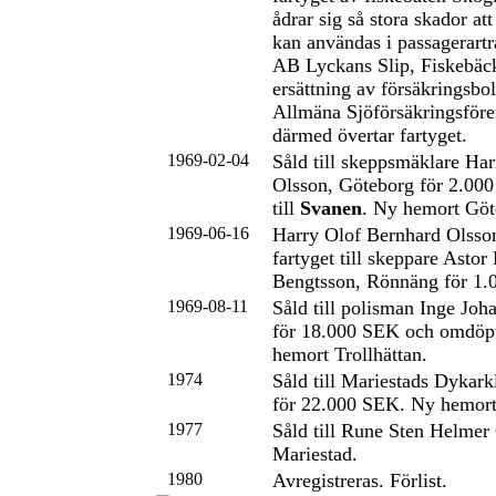
ådrar sig så stora skador att
kan användas i passagerart
AB Lyckans Slip, Fiskebäck
ersättning av försäkringsbo
Allmäna Sjöförsäkringsföre
därmed övertar fartyget.
1969-02-04
Såld till skeppsmäklare Ha
Olsson, Göteborg för 2.00
till
Svanen
. Ny hemort Göt
1969-06-16
Harry Olof Bernhard Olsson 
fartyget till skeppare Astor
Bengtsson, Rönnäng för 1.
1969-08-11
Såld till polisman Inge Joh
för 18.000 SEK och omdöpt
hemort Trollhättan.
1974
Såld till Mariestads Dykark
för 22.000 SEK. Ny hemort
1977
Såld till Rune Sten Helmer 
Mariestad.
1980
Avregistreras. Förlist.