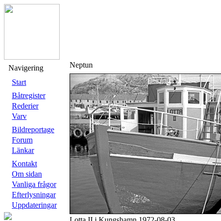
Neptun
Navigering
Start
Båtregister
Rederier
Varv
Bildreportage
Forum
Länkar
Kontakt
Om sidan
Vanliga frågor
Efterlysningar
Uppdateringar
Lotta II i Kungshamn 1972-08-03