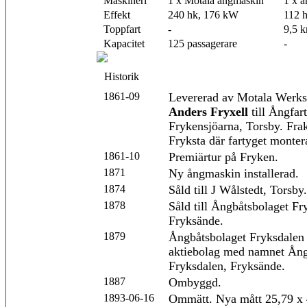
Maskineri
1 x Motala ångmaskin
1 x 
Effekt
240 hk, 176 kW
112 
Toppfart
-
9,5 
Kapacitet
125 passagerare
-
Historik
1861-09
Levererad av Motala Werks
Anders Fryxell
till Ångfar
Frykensjöarna, Torsby. Frakt
Fryksta där fartyget monter
1861-10
Premiärtur på Fryken.
1871
Ny ångmaskin installerad.
1874
Såld till J Wålstedt, Torsby.
1878
Såld till Ångbåtsbolaget Fr
Fryksände.
1879
Ångbåtsbolaget Fryksdalen 
aktiebolag med namnet Ån
Fryksdalen, Fryksände.
1887
Ombyggd.
1893-06-16
Ommätt. Nya mått 25,79 x 