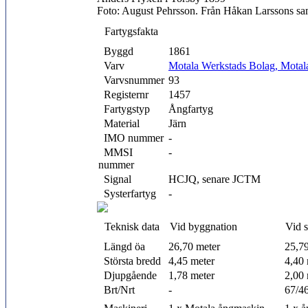
Foto: August Pehrsson. Från Håkan Larssons sa
Fartygsfakta
Byggd
1861
Varv
Motala Werkstads Bolag, Motal
Varvsnummer
93
Registernr
1457
Fartygstyp
Ångfartyg
Material
Järn
IMO nummer
-
MMSI
-
nummer
Signal
HCJQ, senare JCTM
Systerfartyg
-
Teknisk data
Vid byggnation
Vid 
Längd öa
26,70 meter
25,7
Största bredd
4,45 meter
4,40 
Djupgående
1,78 meter
2,00 
Brt/Nrt
-
67/4