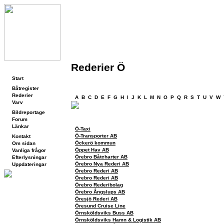
Rederier Ö
Navigering
Start
Begynnelsebokstav
Båtregister
Rederier
A
B
C
D
E
F
G
H
I
J
K
L
M
N
O
P
Q
R
S
T
U
V
W
Varv
Bildreportage
Rederier
Forum
Länkar
Ö-Taxi
Ö-Transporter AB
Kontakt
Öckerö kommun
Om sidan
Öppet Hav AB
Vanliga frågor
Örebro Båtcharter AB
Efterlysningar
Örebro Nya Rederi AB
Uppdateringar
Örebro Rederi AB
Örebro Rederi AB
Örebro Rederibolag
Örebro Ångslups AB
Öresjö Rederi AB
Öresund Cruise Line
Örnsköldsviks Buss AB
Örnsköldsviks Hamn & Logistik AB