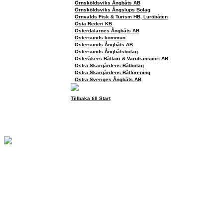
Örnsköldsviks Ångbåts AB
Örnsköldsviks Ångslups Bolag
Örnvalds Fisk & Turism HB, Luröbåten
Östa Rederi KB
Österdalarnes Ångbåts AB
Östersunds kommun
Östersunds Ångbåts AB
Östersunds Ångbåtsbolag
Österåkers Båttaxi & Varutransport AB
Östra Skärgårdens Båtbolag
Östra Skärgårdens Båtförening
Östra Sveriges Ångbåts AB
Tillbaka till Start