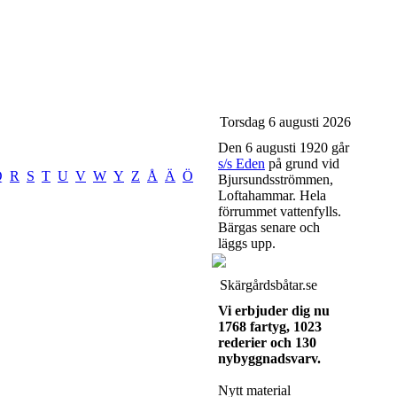
Torsdag 6 augusti 2026
Den 6 augusti 1920 går
s/s Eden
på grund vid
Q
R
S
T
U
V
W
Y
Z
Å
Ä
Ö
Bjursundsströmmen,
Loftahammar. Hela
förrummet vattenfylls.
Bärgas senare och
läggs upp.
Skärgårdsbåtar.se
Vi erbjuder dig nu
1768 fartyg, 1023
rederier och 130
nybyggnadsvarv.
Nytt material