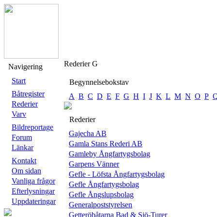
Rederier G
Navigering
Start
Begynnelsebokstav
Båtregister
A
B
C
D
E
F
G
H
I
J
K
L
M
N
O
P
Rederier
Varv
Rederier
Bildreportage
Gajecha AB
Forum
Gamla Stans Rederi AB
Länkar
Gamleby Ångfartygsbolag
Kontakt
Garpens Vänner
Om sidan
Gefle - Löfsta Ångfartygsbolag
Vanliga frågor
Gefle Ångfartygsbolag
Efterlysningar
Gefle Ångslupsbolag
Uppdateringar
Generalpoststyrelsen
Getteröbåtarna Bad & Sjö-Turer