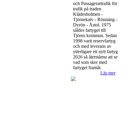
och Passagerartrafik för
trafik på traden
Klädesholmen -
Tjörnekalv - Rönnäng -
Dyrön - Åstol. 1975
såldes fartyget till
Tjörns kommun. Sedan
1998 varit reservfartyg
och med leverans av
ytterligare ett nytt fartyg
2026 så återstårnu att se
vad som sker med
fartyget framåt.
Läs mer