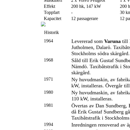
Maskineri
2 x Volvo Peugeot
1 x 
Effekt
200 hk, 147 kW
200 
Toppfart
-
30 k
Kapacitet
12 passagerare
12 pa
Historik
1964
Levererad som
Varuna
till
Jutholmen, Dalarö. Taxibåts
Stockholms södra skärgård.
1968
Såld till Erik Gustaf Sundb
Nämdö. Taxibåtstrafik i St
skärgård.
1971
Ny huvudmaskin, av fabrika
kW, installeras. Övergår til
1980
Ny huvudmaskin, av fabrika
110 kW, installeras.
1981
Övertas av Dan Sundberg,
då Erik Gustaf Sundberg går
Taxibåtstrafik i Stockholms
1994
Inredningen renoverad av ä