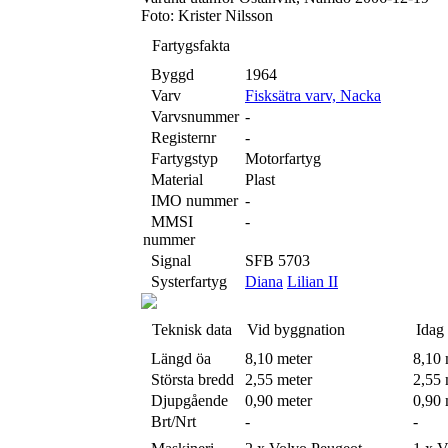
Foto: Krister Nilsson
Fartygsfakta
Byggd
1964
Varv
Fisksätra varv, Nacka
Varvsnummer
-
Registernr
-
Fartygstyp
Motorfartyg
Material
Plast
IMO nummer
-
MMSI
-
nummer
Signal
SFB 5703
Systerfartyg
Diana
Lilian II
Teknisk data
Vid byggnation
Idag
Längd öa
8,10 meter
8,10 
Största bredd
2,55 meter
2,55 
Djupgående
0,90 meter
0,90 
Brt/Nrt
-
-