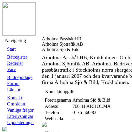
Arholma Passbåt HB
Navigering
Arholma Sjötrafik AB
Start
Arholma Sjö & Bild
Båtregister
Arholma Passbåt HB, Krokholmen. Ombild
Rederier
Arholma Sjötrafik AB, Arholma. Bedriver
Varv
passbåtstrafik i Stockholms norra skärgård
den 1 januari 2007 och den kvarvarande bå
Bildreportage
firma Arholma Sjö & Bild, Krokholmen.
Forum
Länkar
Kontaktuppgifter
Kontakt
Företagsnamn
Arholma Sjö & Bild
Om sidan
Adress
760 41 ARHOLMA
Vanliga frågor
Telefon
0176-560 83
Efterlysningar
Webbsida
-
Uppdateringar