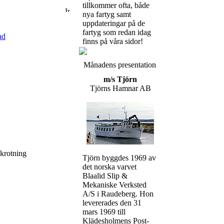
tillkommer ofta, både
nya fartyg samt
uppdateringar på de
fartyg som redan idag
ad
finns på våra sidor!
Månadens presentation
m/s Tjörn
Tjörns Hamnar AB
skrotning
Tjörn byggdes 1969 av
det norska varvet
Blaalid Slip &
Mekaniske Verksted
A/S i Raudeberg. Hon
levererades den 31
mars 1969 till
Klädesholmens Post-