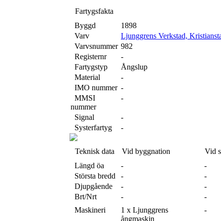
Fartygsfakta
Byggd
1898
Varv
Ljunggrens Verkstad, Kristianst
Varvsnummer
982
Registernr
-
Fartygstyp
Ångslup
Material
-
IMO nummer
-
MMSI
-
nummer
Signal
-
Systerfartyg
-
Teknisk data
Vid byggnation
Vid 
Längd öa
-
-
Största bredd
-
-
Djupgående
-
-
Brt/Nrt
-
-
Maskineri
1 x Ljunggrens
-
ångmaskin