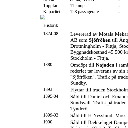
Toppfart
11 knop
-
Kapacitet
128 passagerare
-
Historik
1874-08
Levererad av Motala Mekan
AB som
Sjöfröken
till Ång
Drottningholm - Fittja, Sto
Byggnadskostnad 45.500 kr.
Stockholm - Fittja.
1880
Omdöpt till
Najaden
i sam
rederiet tar leverans av sin
"Sjöfröken". Trafik på trad
Sundby.
1893
Flyttar till traden Stockhol
1895-04
Såld till Daniel och Emanu
Sundsvall. Trafik på traden
Tynderö.
1899-03
Såld till H Nesslund, Moss
1900
Såld till Bækkelaget Damps