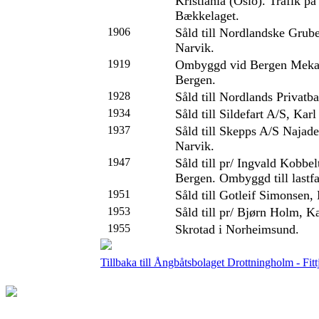
Kristiania (Oslo). Trafik på
Bækkelaget.
1906
Såld till Nordlandske Gru
Narvik.
1919
Ombyggd vid Bergen Mekan
Bergen.
1928
Såld till Nordlands Privatb
1934
Såld till Sildefart A/S, Kar
1937
Såld till Skepps A/S Najade
Narvik.
1947
Såld till pr/ Ingvald Kobbel
Bergen. Ombyggd till lastfa
1951
Såld till Gotleif Simonsen
1953
Såld till pr/ Bjørn Holm, 
1955
Skrotad i Norheimsund.
Tillbaka till Ångbåtsbolaget Drottningholm - Fitt