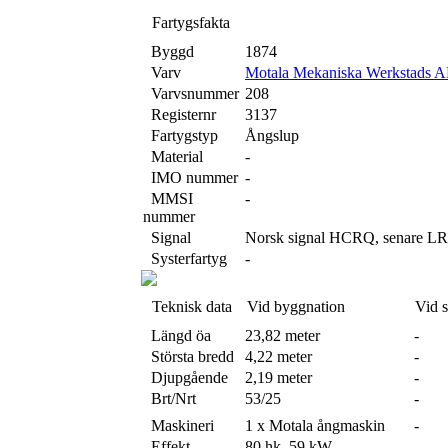
Fartygsfakta
Byggd
1874
Varv
Motala Mekaniska Werkstads A
Varvsnummer
208
Registernr
3137
Fartygstyp
Ångslup
Material
-
IMO nummer
-
MMSI
-
nummer
Signal
Norsk signal HCRQ, senare 
Systerfartyg
-
Teknisk data
Vid byggnation
Vid 
Längd öa
23,82 meter
-
Största bredd
4,22 meter
-
Djupgående
2,19 meter
-
Brt/Nrt
53/25
-
Maskineri
1 x Motala ångmaskin
-
Effekt
80 hk, 59 kW
-