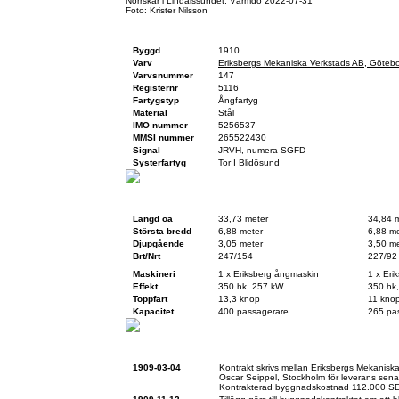
Norrskär i Lindalssundet, Värmdö 2022-07-31
Foto: Krister Nilsson
Fartygsfakta
Byggd
1910
Varv
Eriksbergs Mekaniska Verkstads AB, Göteb
Varvsnummer
147
Registernr
5116
Fartygstyp
Ångfartyg
Material
Stål
IMO nummer
5256537
MMSI nummer
265522430
Signal
JRVH, numera SGFD
Systerfartyg
Tor I
Blidösund
Teknisk data
Vid byggnation
Idag
Längd öa
33,73 meter
34,84 
Största bredd
6,88 meter
6,88 me
Djupgående
3,05 meter
3,50 me
Brt/Nrt
247/154
227/92
Maskineri
1 x Eriksberg ångmaskin
1 x Eri
Effekt
350 hk, 257 kW
350 hk
Toppfart
13,3 knop
11 kno
Kapacitet
400 passagerare
265 pa
Historik
1909-03-04
Kontrakt skrivs mellan Eriksbergs Mekanisk
Oscar Seippel, Stockholm för leverans senas
Kontrakterad byggnadskostnad 112.000 S