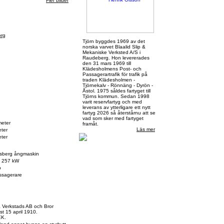
Fler bilder
org
Tjörn byggdes 1969 av det
norska varvet Blaalid Slip &
Mekaniske Verksted A/S i
Raudeberg. Hon levererades
den 31 mars 1969 till
Klädesholmens Post- och
Passagerartrafik för trafik på
traden Klädesholmen -
Tjörnekalv - Rönnäng - Dyrön -
Åstol. 1975 såldes fartyget till
Tjörns kommun. Sedan 1998
varit reservfartyg och med
leverans av ytterligare ett nytt
fartyg 2026 så återstårnu att se
vad som sker med fartyget
meter
framåt.
Läs mer
ter
ter
ksberg ångmaskin
, 257 kW
p
ssagerare
a Verkstads AB och Bror
t 15 april 1910.
EK.