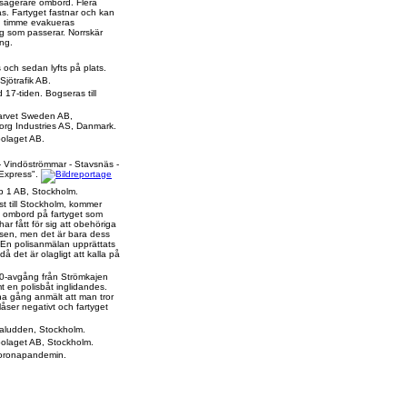
agerare ombord. Flera
s. Fartyget fastnar och kan
en timme evakueras
yg som passerar. Norrskär
ng.
 och sedan lyfts på plats.
Sjötrafik AB.
 17-tiden. Bogseras till
arvet Sweden AB,
rg Industries AS, Danmark.
bolaget AB.
- Vindöströmmar - Stavsnäs -
Express".
p 1 AB, Stockholm.
st till Stockholm, kommer
et ombord på fartyget som
har fått för sig att obehöriga
isen, men det är bara dess
 En polisanmälan upprättats
å det är olagligt att kalla på
30-avgång från Strömkajen
t en polisbåt inglidandes.
na gång anmält att man tror
åser negativt och fartyget
 Faludden, Stockholm.
bolaget AB, Stockholm.
coronapandemin.