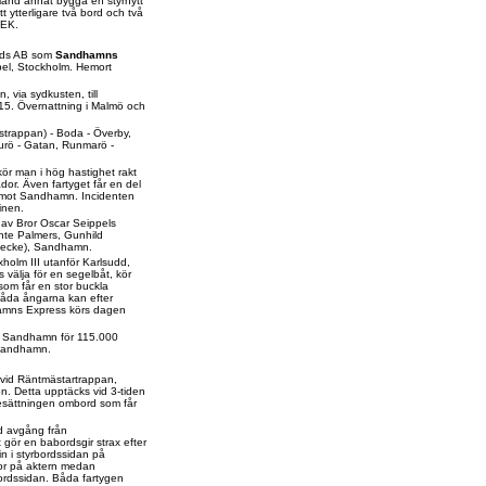
bland annat bygga en styrhytt
t ytterligare två bord och två
SEK.
tads AB som
Sandhamns
pel, Stockholm. Hemort
 via sydkusten, till
.15. Övernattning i Malmö och
pstrappan) - Boda - Överby,
jurö - Gatan, Runmarö -
ör man i hög hastighet rakt
dor. Även fartyget får en del
n mot Sandhamn. Incidenten
inen.
s av Bror Oscar Seippels
nte Palmers, Gunhild
ebecke), Sandhamn.
xholm III utanför Karlsudd,
välja för en segelbåt, kör
om får en stor buckla
båda ångarna kan efter
hamns Express körs dagen
B, Sandhamn för 115.000
 Sandhamn.
r vid Räntmästartrappan,
n. Detta upptäcks vid 3-tiden
esättningen ombord som får
d avgång från
gör en babordsgir strax efter
n i styrbordssidan på
or på aktern medan
ordssidan. Båda fartygen