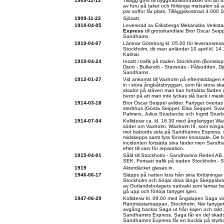
1909-11-12
Tillägg görs till byggnadskontraktet om att 
av furu på taket och förlänga matsalen så at
par soffor får plats. Tilläggskostnad 4.000 
1909-11-22
Sjösatt.
1910-04-05
Levererad av Eriksbergs Mekaniska Verks
Express
till grosshandlare Bror Oscar Seip
Sandhamn.
1910-04-07
Lämnar Göteborg kl. 05.00 för leveransresan,
Stockholm, dit man anländer 10 april kl. 14
Kalmar.
1910-04-24
Insatt i trafik på traden Stockholm (Bomslu
Djurö - Bullandö - Stavsnäs - Pålsudden, D
Sandhamn.
1912-01-27
Vid ankomst till Vaxholm på eftermiddagen k
in i stora ångbåtsbryggan, som får stora ska
skador på stäven man kan fortsätta färde
beror på att man inte lyckas slå back i mask
1914-03-18
Bror Oscar Seippel avlider. Fartyget överta
sterbhus (Gösta Seippel, Elsa Seippel, Sva
Palmers, Julius Stuebecke och Ingrid Stu
1914-07-04
Kolliderar ca. kl. 16.30 med ångfartyget Wa
söder om Vaxholm. Waxholm III, som tvingas 
mot babords sida på Sandhamns Express, s
midskepps samt fyra fönster krossade. De 
incidenten fortsätta sina färder men Sand
efter till varv för reparation.
1915-04-01
Såld till Stockholm - Sandhamns Rederi A
SEK. Fortsatt trafik på traden Stockholm -
1919
Akterdäcket glasas in.
1946-06-17
Släpps på natten loss från sina förtöjninga
Stockholm och börjar driva längs Skeppsbro
av Gotlandsbolagets nattvakt som larmar b
gå upp och förtöja fartyget igen.
1947-06-29
Kolliderar kl. 09.00 med ångslupen Saga vi
Räntmästartrappan, Stockholm. När fartyget 
avgång backar Saga ut från kajen och rakt i
Sandhamns Express. Saga får en del skad
Sandhamns Express får en buckla på styrb