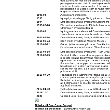
från Sandhamn mot Stockholm med 55 pass
passagerare ramlar omkull men ingen skada
inte ta sig loss för egen maskin. Efter ca. 
passagerarna till Skarpö, som är nästa fart
bogseras senare till Vaxholm för undersökni
1991-04
Avloppstank installeras.
1993
Ny styrhytt som byggs färdig på annan plats
1994
Drift och bemanning övergår till Stockholms 
1999-05-28
Får maskinhaveri utanför Fjäderholmarna vid
Strömkajen av Djurgården 10.
2000-04
Ny ångpanna installeras vid Oskarshamnsv
Oskarshamn. Ångpannan beställs från Aalbo
2007-04-16
Drift och bemanning övergår till Blidösunds
2010-05-24
Blir K-märkt av Statens Maritima Museer.
2010-06-12
Gör en jubileumsresa på traden Stockholm 
Sandhamn med artistnamnet "Sandhamns 
2016-04-18
Drift och bemanning övergår till TRSM Grou
2016-07-29
Sent på kvällen, strax efter fartygets ankom
rederiets ledning tillsammans med polispik
ligger stilla vid Strömkajen. TRSM:s ledning 
finns ombord på fartyget och larmat ner pol
besättning och polisen lämnar utan åtgärd.
senare mot rederiet, på inrådan av polisen, d
polis utan skäl.
2016-07-30
I samband med lastning inför fartygets 10.
kommer polisbilar med sirener påslagna sam
Rederiet har återigen ringt polisen och den
att befälhavaren är onykter. Befälhavaren bl
avgår på utsatt tid.
2017-04-20
Drift och bemanning övergår till Rederi AB
2019-10-01
Drift och bemanning övergår till Blidösunds
2020
Upplagd under årets säsong på grund av 
Tillbaka till Bror Oscar Seippel
Tillbaka till Stockholm - Sandhamns Rederi AB