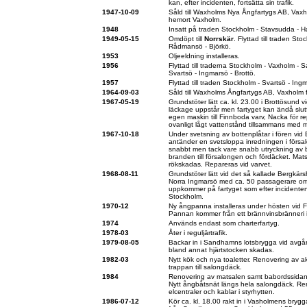
kan, efter incidenten, fortsätta sin trafik.
1947-10-09
Såld till Waxholms Nya Ångfartygs AB, Vax
hemort Vaxholm.
1948
Insatt på traden Stockholm - Stavsudda - 
1949-05-15
Omdöpt till
Norrskär
. Flyttad till traden St
Rådmansö - Björkö.
1953
Oljeeldning installeras.
1956
Flyttad till traderna Stockholm - Vaxholm -
Svartsö - Ingmarsö - Brottö.
1957
Flyttad till traden Stockholm - Svartsö - In
1964-09-03
Såld till Waxholms Ångfartygs AB, Vaxholm
1967-05-19
Grundstöter lätt ca. kl. 23.00 i Brottösund 
läckage uppstår men fartyget kan ändå slutfö
egen maskin till Finnboda varv, Nacka för r
ovanligt lågt vattenstånd tillsammans med m
1967-10-18
Under svetsning av bottenplåtar i fören vi
antänder en svetsloppa inredningen i försal
snabbt men tack vare snabb utryckning av
branden till försalongen och fördäcket. Mat
rökskadas. Repareras vid varvet.
1968-08-11
Grundstöter lätt vid det så kallade Bergkärs
Norra Ingmarsö med ca. 50 passagerare om
uppkommer på fartyget som efter incidenten
Stockholm.
1970-12
Ny ångpanna installeras under hösten vid 
Pannan kommer från ett brännvinsbränneri 
1974
Används endast som charterfartyg.
1978-03
Åter i reguljärtrafik.
1979-08-05
Backar in i Sandhamns lotsbrygga vid avg
bland annat hjärtstocken skadas.
1982-03
Nytt kök och nya toaletter. Renovering av a
trappan till salongdäck.
1984
Renovering av matsalen samt babordssidans
Nytt ångbåtsnät längs hela salongdäck. Re
elcentraler och kablar i styrhytten.
1986-07-12
Kör ca. kl. 18.00 rakt in i Vasholmens bryg