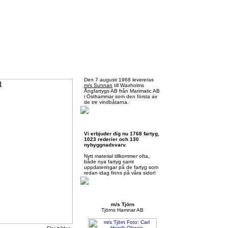
Fredag 7 augusti 2026
Den 7 augusti 1968 levereras
m/s Sunnan
till Waxholms
Ångfartygs AB från Marimatic AB
i Östhammar som den första av
de tre vindbåtarna.
Skärgårdsbåtar.se
Vi erbjuder dig nu 1768 fartyg,
1023 rederier och 130
nybyggnadsvarv.
Nytt material tillkommer ofta,
både nya fartyg samt
uppdateringar på de fartyg som
redan idag finns på våra sidor!
Månadens presentation
m/s Tjörn
Tjörns Hamnar AB