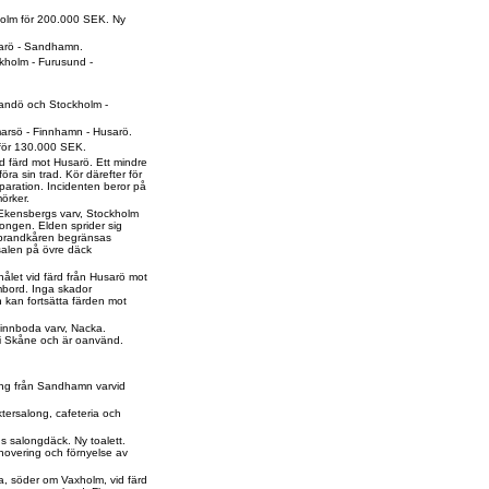
holm för 200.000 SEK. Ny
Harö - Sandhamn.
ockholm - Furusund -
 Sandö och Stockholm -
gmarsö - Finnhamn - Husarö.
 för 130.000 SEK.
vid färd mot Husarö. Ett mindre
ra sin trad. Kör därefter för
eparation. Incidenten beror på
örker.
d Ekensbergs varv, Stockholm
ongen. Elden sprider sig
 brandkåren begränsas
salen på övre däck
hålet vid färd från Husarö mot
bord. Inga skador
 kan fortsätta färden mot
Finnboda varv, Nacka.
i Skåne och är oanvänd.
ång från Sandhamn varvid
ktersalong, cafeteria och
 salongdäck. Ny toalett.
novering och förnyelse av
ga, söder om Vaxholm, vid färd