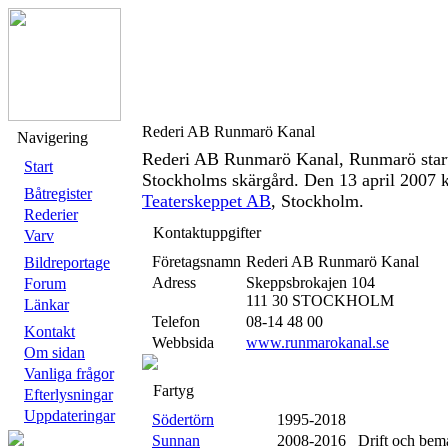
Rederi AB Runmarö Kanal
Navigering
Rederi AB Runmarö Kanal, Runmarö starta
Start
Stockholms skärgård. Den 13 april 2007 k
Båtregister
Teaterskeppet AB
, Stockholm.
Rederier
Kontaktuppgifter
Varv
Företagsnamn
Rederi AB Runmarö Kanal
Bildreportage
Adress
Skeppsbrokajen 104
Forum
111 30 STOCKHOLM
Länkar
Telefon
08-14 48 00
Kontakt
Webbsida
www.runmarokanal.se
Om sidan
Vanliga frågor
Fartyg
Efterlysningar
Uppdateringar
Södertörn
1995-2018
Sunnan
2008-2016 Drift och bem