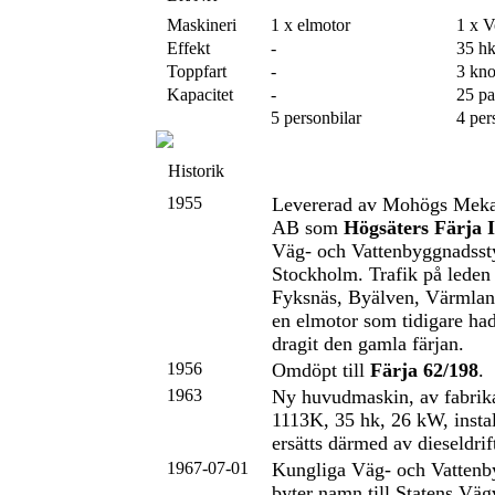
Maskineri
1 x elmotor
1 x 
Effekt
-
35 h
Toppfart
-
3 kn
Kapacitet
-
25 pa
5 personbilar
4 per
Historik
1955
Levererad av Mohögs Meka
AB som
Högsäters Färja I
Väg- och Vattenbyggnadssty
Stockholm. Trafik på leden
Fyksnäs, Byälven, Värmlan
en elmotor som tidigare had
dragit den gamla färjan.
1956
Omdöpt till
Färja 62/198
.
1963
Ny huvudmaskin, av fabri
1113K, 35 hk, 26 kW, instal
ersätts därmed av dieseldrif
1967-07-01
Kungliga Väg- och Vattenb
byter namn till Statens Vä