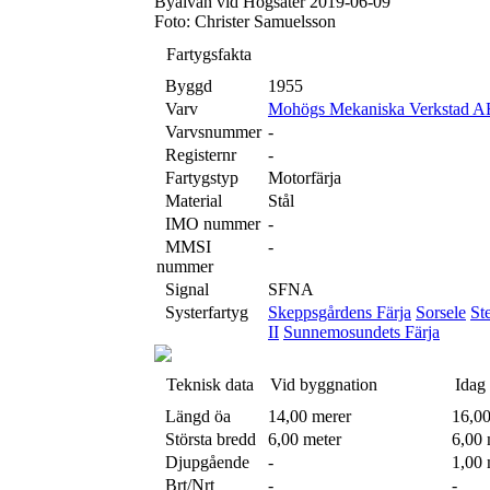
Byälvan vid Högsäter 2019-06-09
Foto: Christer Samuelsson
Fartygsfakta
Byggd
1955
Varv
Mohögs Mekaniska Verkstad AB
Varvsnummer
-
Registernr
-
Fartygstyp
Motorfärja
Material
Stål
IMO nummer
-
MMSI
-
nummer
Signal
SFNA
Systerfartyg
Skeppsgårdens Färja
Sorsele
St
II
Sunnemosundets Färja
Teknisk data
Vid byggnation
Idag
Längd öa
14,00 merer
16,00
Största bredd
6,00 meter
6,00 
Djupgående
-
1,00 
Brt/Nrt
-
-