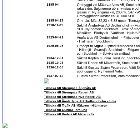
Stockholm - Stallarholmen - Strängnäs - 
1895-04
Ombyggd vid Mälarvarfvets AB, Stockho
raka sidor. Salongerna görs rymligare oc
glasas in. Ny ångmaskin, 200 hk, 147 kW 
Ombyggnaden kostar ca. 40.000 SEK.
1895-04-17
Ommätt. Mått 32,23 x 5,38 meter. Tonnag
1918-11-01
Såld till Ångfartygs AB Drottningholm - Fit
SEK. Ny hemort Stockholm. Trafik på tra
Mälsåker - Ekebyvik - Vadholm - Hjulsta
1925-04-22
Ångfartygs AB Drottningholm - Fittja byter
- Hjälmaren, Stockholm.
1929-05-25
Omdöpt till
Sigrid
. Flyttad till traderna S
- Hillersjö - Svartsjö, Stockholm - Eldgar
och Stockholm - Solviks strandbad.
1934-12-31
Såld till Kapten Gunnar Torslund, Stockho
1935-10-08
Såld till Rederi AB Mälartrafik, Stockholm
1936-12-04
Såld till Gustav Sixten Pettersson, Vätö f
upphuggning. Ny hemort Vätö.
1937-07-12
Gustav Sixten Pettersson, Vätö meddelar a
Tillbaka till Strengnäs Ångbåts AB
Tillbaka till Strengnäs Rederi AB
Tillbaka till Strengnäs Nya Rederi AB
Tillbaka till Ångfartygs AB Drottningholm - Fittja
Tillbaka till Trafik AB Mälaren - Hjälmaren
Tillbaka till Gunnar Torslund
Tillbaka till Rederi AB Mälartrafik