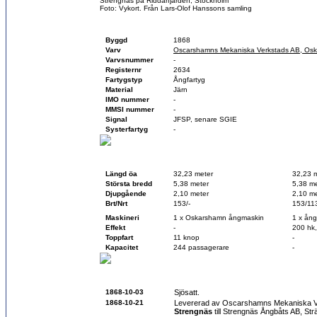
Strengnäs på Riddarfjärden, Stockholm
Foto: Vykort. Från Lars-Olof Hanssons samling
Fartygsfakta
Byggd
1868
Varv
Oscarshamns Mekaniska Verkstads AB, Os
Varvsnummer
-
Registernr
2634
Fartygstyp
Ångfartyg
Material
Järn
IMO nummer
-
MMSI nummer
-
Signal
JFSP, senare SGIE
Systerfartyg
-
Teknisk data
Vid byggnation
Vid sk
Längd öa
32,23 meter
32,23 
Största bredd
5,38 meter
5,38 me
Djupgående
2,10 meter
2,10 me
Brt/Nrt
153/-
153/11
Maskineri
1 x Oskarshamn ångmaskin
1 x ån
Effekt
-
200 hk
Toppfart
11 knop
-
Kapacitet
244 passagerare
-
Historik
1868-10-03
Sjösatt.
1868-10-21
Levererad av Oscarshamns Mekaniska V
Strengnäs
till Strengnäs Ångbåts AB, St