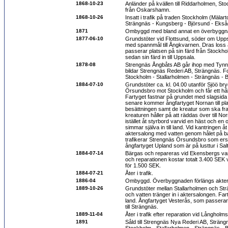
1868-10-23
Anländer på kvällen till Riddarholmen, S
från Oskarshamn.
1868-10-26
Insatt i trafik på traden Stockholm (Mälart
Strängnäs - Kungsberg - Björsund - Ekså
1871
Ombyggd med bland annat en överbyggn
1877-06-10
Grundstöter vid Flottsund, söder om Uppsal
med spannmål till Ångkvarnen. Dras loss 
passerar platsen på sin färd från Stockho
sedan sin färd in till Uppsala.
1878-08
Strengnäs Ångbåts AB går ihop med Tynn
bildar Strengnäs Rederi AB, Strängnäs. For
Stockholm - Stallarholmen - Strängnäs - 
1884-07-10
Grundstöter ca. kl. 04.00 utanför Sjöö bry
Örsundsbro mot Stockholm och får ett hål
Fartyget fastnar på grundet med slagsida
senare kommer ångfartyget Nornan till plat
besättningen samt de kreatur som ska frak
kreaturen håller på att räddas över till N
istället åt styrbord varvid en häst och en 
simmar själva in till land. Vid kantringen å
aktersalong med vatten genom hålet på ba
trafikerar Strengnäs Örsundsbro som ersät
ångfartyget Upland som är på lusttur i Sal
1884-07-14
Bärgas och repareras vid Ekensbergs var
och reparationen kostar totalt 3.400 SEK 
för 1.500 SEK.
1884-07-21
Åter i trafik.
1886-04
Ombyggd. Överbyggnaden förlängs akter
1889-10-26
Grundstöter mellan Stallarholmen och St
och vatten tränger in i aktersalongen. Far
land. Ångfartyget Vesterås, som passerar 
till Strängnäs.
1889-11-04
Åter i trafik efter reparation vid Långhol
1891
Såld till Strengnäs Nya Rederi AB, Strängn