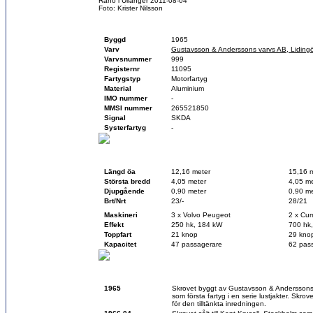
Rånö i Ullånger 2011-08-04
Foto: Krister Nilsson
Fartygsfakta
Byggd
1965
Varv
Gustavsson & Anderssons varvs AB, Liding
Varvsnummer
999
Registernr
11095
Fartygstyp
Motorfartyg
Material
Aluminium
IMO nummer
-
MMSI nummer
265521850
Signal
SKDA
Systerfartyg
-
Teknisk data
Vid byggnation
Idag
Längd öa
12,16 meter
15,16 
Största bredd
4,05 meter
4,05 me
Djupgående
0,90 meter
0,90 me
Brt/Nrt
23/-
28/21
Maskineri
3 x Volvo Peugeot
2 x Cu
Effekt
250 hk, 184 kW
700 hk
Toppfart
21 knop
29 kno
Kapacitet
47 passagerare
62 pas
Historik
1965
Skrovet byggt av Gustavsson & Anderssons v
som första fartyg i en serie lustjakter. Skrove
för den tilltänkta inredningen.