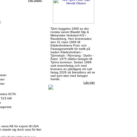
Fler bilder
ö
Tjörn byggdes 1969 av det
norska varvet Blaalid Slip &
Mekaniske Verksted A/S i
Raudeberg. Hon levererades
den 31 mars 1969 till
Klädesholmens Post- och
Passagerartrafik för trafik på
traden Klädesholmen -
Tjörnekalv - Rönnäng - Dyrön -
Åstol. 1975 såldes fartyget till
Tjörns kommun. Sedan 1998
varit reservfartyg och med
leverans av ytterligare ett nytt
fartyg 2026 så återstårnu att se
meter
vad som sker med fartyget
framåt.
ter
Läs mer
ter
mmins 6CTA
, 515 kW
p
sagerare
arvs AB för export till USA
t visade sig dock vara för litet