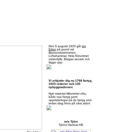
Torsdag 6 augusti 2026
Den 6 augusti 1920 går
s/s
Eden
på grund vid
Bjursundsströmmen,
Loftahammar. Hela förrummet
vattenfylls. Bärgas senare och
läggs upp.
Skärgårdsbåtar.se
Vi erbjuder dig nu 1768 fartyg,
1023 rederier och 130
nybyggnadsvarv.
Nytt material tillkommer ofta,
både nya fartyg samt
uppdateringar på de fartyg som
redan idag finns på våra sidor!
Månadens presentation
m/s Tjörn
Tjörns Hamnar AB