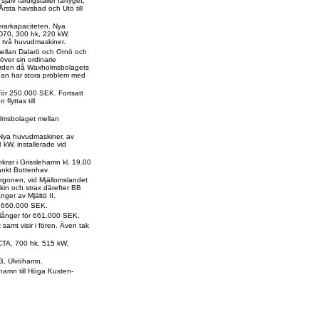
jälv färdigställer fartyget,
Årsta havsbad och Utö till
erarkapaciteten. Nya
D70, 300 hk, 220 kW,
ll två huvudmaskiner.
mellan Dalarö och Ornö och
ver sin ordinarie
rgården då Waxholmsbolagets
an har stora problem med
för 250.000 SEK. Fortsatt
flyttas till
holmsbolaget mellan
r. Nya huvudmaskiner, av
kW, installerade vid
nkrar i Grisslehamn kl. 19.00
ankt Bottenhav.
rgonen, vid Mjällomslandet
in och strax därefter BB
ånger av Mjältö II.
för 660.000 SEK.
llånger för 661.000 SEK.
 samt visir i fören. Även tak
CTA, 700 hk, 515 kW,
AB, Ulvöhamn.
amn till Höga Kusten-