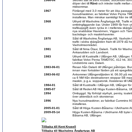
1966-04
Skrovet sålt till Kent Krusell, Stockholm som s
döper det till
Rånö
och inleder trafik mellan 
midsommar.
1967
Förlängd med 3,0 meter för att öka passag
huvudmaskiner, av fabrikat Volvo Penta TM
installeras. Man minskar samtidigt från tre ti
1968
Uthyrd till Waxholms Ångfartygs AB. Trafik 
omkringliggande öar. Under 1969 får hon utö
trafikuppgift även rycka in i mellersta skä
nya snabbåtar Havsörnen, Viggen och Tärn
backslags- och maskinhaverier.
1970
Såld till Waxholms Ångfartygs AB, Vaxholm 
trafik i södra skärgården fram till 1979 då hon 
Vaxholmsområdet.
1981
Såld till firma Ötaxi, Dalarö. Trafik för Wax
Ankarudden och Landsort.
1983
Uthyrd till Kusttrafik i Ullånger AB, Ullånge
fabrikat Volvo Penta TAMD70C, 412 hk, 303 
Lindströms varv, Dalarö.
1983-06-01
Resan från Dalarö till Ullånger påbörjas. Bu
innan man fortsätter färden på ett spegelbl
1983-06-02
Ankommer Ullångersfjärden kl. 06.00 på mo
ca 6 NM från destinationen stoppar SB mask
maskin, p.g.a. soppatorsk. Assisteras till Ull
1984-01
Såld till Kusttrafik i Ullånger AB, Ullånger 
1985-07
Såld till Rederi AB Höga Kusten-Båtarna, U
1994
Ombyggd. Ny förhöjd styrhytt, pentry, toalett
över akterdäck och skorstenar.
1996
Nya huvudmaskiner, av fabrikat Cummins 6
installeras.
2005-01-01
Såld till Höga Kusten-Båtarna i Ulvöhamn 
2009-05-14
Höga Kusten-Båtarna i Ulvöhamn AB byter n
Båtarna AB, Ullånger.
Tillbaka till Kent Krusell
Tillbaka till Waxholms Ångfartygs AB