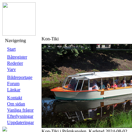
Kon-Tiki
Navigering
Start
Båtregister
Rederier
Varv
Bildreportage
Forum
Länkar
Kontakt
Om sidan
Vanliga frågor
Efterlysningar
Uppdateringar
Kon-Tiki i Pråmkanalen, Karlstad 2024-08-02