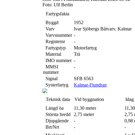
Foto: Ulf Berlin
Fartygsfakta
Byggd
1952
Varv
Ivar Sjöbergs Båtvarv, Kalmar
Varvsnummer
-
Registernr
-
Fartygstyp
Motorfartyg
Material
Trä
IMO nummer
-
MMSI
-
nummer
Signal
SFB 6563
Systerfartyg
Kalmar-Flundran
Teknisk data
Vid byggnation
Idag
Längd öa
11,30 meter
11,30
Största bredd
2,75 meter
2,75 
Djupgående
-
0,98 
Brt/Nrt
-
-