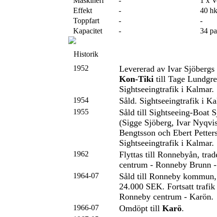
Maskineri
-
1 x 
Effekt
-
40 h
Toppfart
-
-
Kapacitet
-
34 pa
Historik
1952
Levererad av Ivar Sjöbergs
Kon-Tiki
till Tage Lundgre
Sightseeingtrafik i Kalmar.
1954
Såld. Sightseeingtrafik i Ka
1955
Såld till Sightseeing-Boat
(Sigge Sjöberg, Ivar Nyqvis
Bengtsson och Ebert Petter
Sightseeingtrafik i Kalmar.
1962
Flyttas till Ronnebyån, tr
centrum - Ronneby Brunn -
1964-07
Såld till Ronneby kommun,
24.000 SEK. Fortsatt trafik
Ronneby centrum - Karön.
1966-07
Omdöpt till
Karö
.