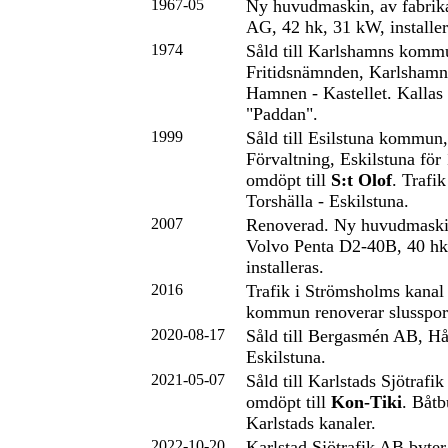
1967-05
Ny huvudmaskin, av fabrik
AG, 42 hk, 31 kW, installer
1974
Såld till Karlshamns komm
Fritidsnämnden, Karlshamn.
Hamnen - Kastellet. Kallas 
"Paddan".
1999
Såld till Esilstuna kommun,
Förvaltning, Eskilstuna fö
omdöpt till
S:t Olof
. Trafik
Torshälla - Eskilstuna.
2007
Renoverad. Ny huvudmaskin
Volvo Penta D2-40B, 40 hk
installeras.
2016
Trafik i Strömsholms kanal
kommun renoverar slussport
2020-08-17
Såld till Bergasmén AB, H
Eskilstuna.
2021-05-07
Såld till Karlstads Sjötrafi
omdöpt till
Kon-Tiki
. Båtb
Karlstads kanaler.
2022-10-20
Karlstad Sjötrafik AB byter