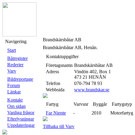
Brandskärsbåtar AB
Navigering
Brandskärsbåtar AB, Henån.
Start
Kontaktuppgifter
Båtregister
Rederier
Företagsnamn
Brandskärsbåtar AB
Varv
Adress
Vindön 402, Box 1
473 21 HENÅN
Bildreportage
Telefon
070-794 78 93
Forum
Webbsida
www.brandskar.se
Länkar
Kontakt
Fartyg
Varvsnr
Byggår
Fartygstyp
Om sidan
Vanliga frågor
Far Niente
-
2010
Motorfartyg
Efterlysningar
Uppdateringar
Tillbaka till Varv