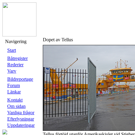
Dopet av Tellus
Navigering
Start
Båtregister
Rederier
Varv
Bildreportage
Forum
Länkar
Kontakt
Om sidan
Vanliga frågor
Efterlysningar
Uppdateringar
Tellus förtöjd utanför Amerikaskjulet vid Stigbe